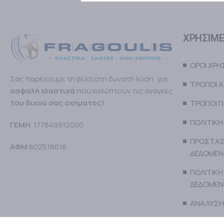
ΧΡΗΣΙΜΕ
ΟΡΟΙ ΧΡ
Σας παρέχουμε τη βέλτιστη δυνατή λύση, για
ΤΡΟΠΟΙ 
ασφαλή ελαστικά
που καλύπτουν τις ανάγκες
του δικού σας οχήματος!
ΤΡΟΠΟΙ 
ΠΟΛΙΤΙΚΗ
ΓΕΜΗ
177849912000
ΠΡΟΣΤΑΣ
ΑΦΜ
802516616
ΔΕΔΟΜΕ
ΠΟΛΙΤΙΚΗ
ΔΕΔΟΜΕ
ΑΝΑΛΥΣΗ
GDPR