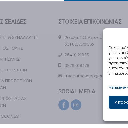
Σ ΣΕΛΙΔΕΣ
ΣΤΟΙΧΕΙΑ ΕΠΙΚΟΙΝΩΝΙΑΣ
ΗΣΗΣ & ΣΥΝΑΛΛΑΓΕΣ
2ο χλμ. Ε.Ο. Αγρινίου – Μεσολογ
301 00, Αγρίνιο
ΑΠΟΣΤΟΛΗΣ
Για να παρέ
για την απ
26410 21873
για τις εν 
ΠΛΗΡΩΜΗΣ
προσωπικού
6978 018379
αυτόν τον ι
 ΕΠΙΣΤΡΟΦΩΝ
επηρεάσει α
fragouliseshop@gmail.com
ΙΑ ΠΡΟΣΩΠΙΚΩΝ
ΝΩΝ
Manage serv
SOCIAL MEDIA
 ΠΡΟΣΤΑΣΙΑΣ
Αποδο
ΝΩΝ
 COOKIES