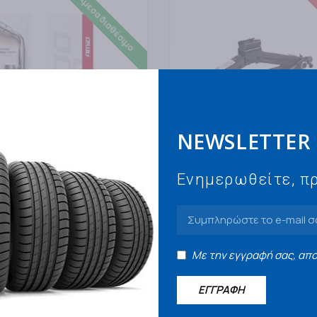
Κα
Άμεσα διαθέσιμο
NEWSLETTER
Ενημερωθείτε, πρ
AMIO
ΙΔΟ ΤΗΛΕΣΚΟΠΙΚΟ ΑΜΙΟ (17-
ΓΡΥΛΛΟΣ ΜΗΧΑΝΙΚΟΣ 1500K
4CM-55CM
110-390ΜΜ ΜΕ ΚΑΣΤΑΝΙΑ
Με την εγγραφή σας, απ
ΕΙΔΟ-ΓΡΥΛΛΟΣ
ΜΠΟΥΛΟΝΟΚΛΕΙΔΟ-ΓΡΥΛΛΟΣ
0,00
€
ΕΓΓΡΑΦΗ
ΤΟ ΚΑΛΑΘΙ
ΔΙΑΒΑΣΤΕ ΠΕΡΙΣΣΟΤΕΡΑ