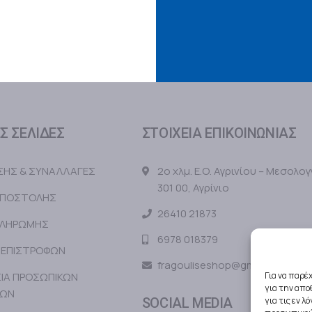
Σ ΣΕΛΙΔΕΣ
ΣΤΟΙΧΕΙΑ ΕΠΙΚΟΙΝΩΝΙΑΣ
ΗΣΗΣ & ΣΥΝΑΛΛΑΓΕΣ
2ο χλμ. Ε.Ο. Αγρινίου – Μεσολογ
301 00, Αγρίνιο
ΑΠΟΣΤΟΛΗΣ
26410 21873
ΠΛΗΡΩΜΗΣ
6978 018379
 ΕΠΙΣΤΡΟΦΩΝ
fragouliseshop@gmail.com
ΙΑ ΠΡΟΣΩΠΙΚΩΝ
Για να παρέ
για την απ
ΝΩΝ
SOCIAL MEDIA
για τις εν 