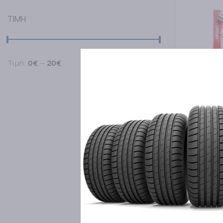
TIMH
Τιμή:
0€
—
20€
ΦΙΛΤΡΑΡΙΣΜΑ
AMIO
ΜΠΟΥΛΟΝΟΚΛΕ
19-21-23) 3
ΜΠΟΥΛΟΝΟΚΛ
15,00
€
ΠΡΟΣΘΗΚΗ Σ