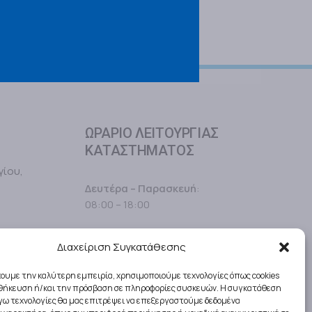
ΩΡΑΡΙΟ ΛΕΙΤΟΥΡΓΙΑΣ
ΚΑΤΑΣΤΗΜΑΤΟΣ
γίου,
Δευτέρα – Παρασκευή
:
08:00 – 18:00
Σάββατο
:
Διαχείριση Συγκατάθεσης
08:00 – 15:30
χουμε την καλύτερη εμπειρία, χρησιμοποιούμε τεχνολογίες όπως cookies
Κυριακές
: Κλειστά
οθήκευση ή/και την πρόσβαση σε πληροφορίες συσκευών. Η συγκατάθεση
λόγω τεχνολογίες θα μας επιτρέψει να επεξεργαστούμε δεδομένα