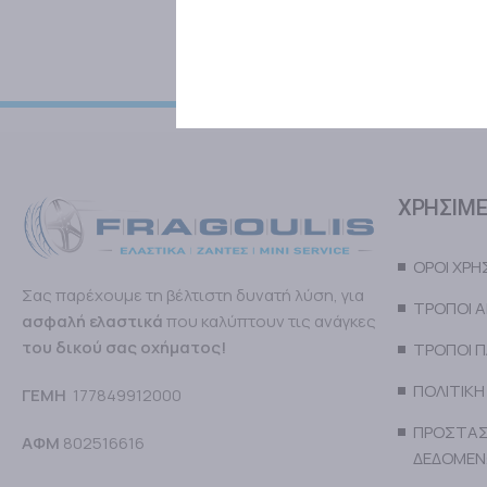
ΧΡΗΣΙΜΕ
ΟΡΟΙ ΧΡ
Σας παρέχουμε τη βέλτιστη δυνατή λύση, για
ΤΡΟΠΟΙ 
ασφαλή ελαστικά
που καλύπτουν τις ανάγκες
του δικού σας οχήματος!
ΤΡΟΠΟΙ 
ΠΟΛΙΤΙΚΗ
ΓΕΜΗ
177849912000
ΠΡΟΣΤΑΣ
ΑΦΜ
802516616
ΔΕΔΟΜΕ