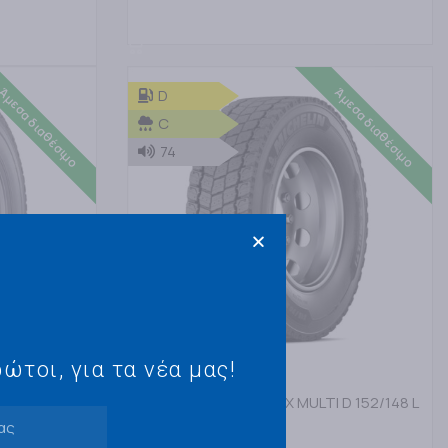
ΠΡΟΣΘΗΚΗ ΣΤΟ ΚΑΛΑΘΙ
Άμεσα διαθέσιμο
Άμεσα διαθέσιμο
D
C
74
ώτοι, για τα νέα μας!
MICHELIN
 D 129/127 M
315/60R22,5 MICHELIN X MULTI D 152/148 L
ΕΛΑΣΤΙΚΑ