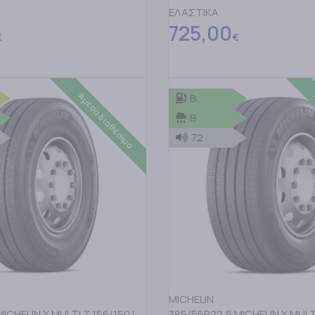
ΕΛΑΣΤΙΚΑ
725,00
€
€
ΤΟ ΚΑΛΑΘΙ
ΠΡΟΣΘΗΚΗ ΣΤΟ ΚΑΛΑΘΙ
Άμεσα διαθέσιμο
B
B
72
MICHELIN
ICHELIN X MULTI Z 156/150 L
385/55R22,5 MICHELIN X MULTI