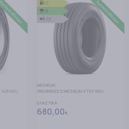
Άμεσα διαθέσιμο
Άμεσα διαθέσιμο
C
B
72
MICHELIN
 143/141J
385/65R22,5 MICHELIN XTE3 160J
ΕΛΑΣΤΙΚΑ
680,00
€
ΠΡΟΣΘΗΚΗ ΣΤΟ ΚΑΛΑΘΙ