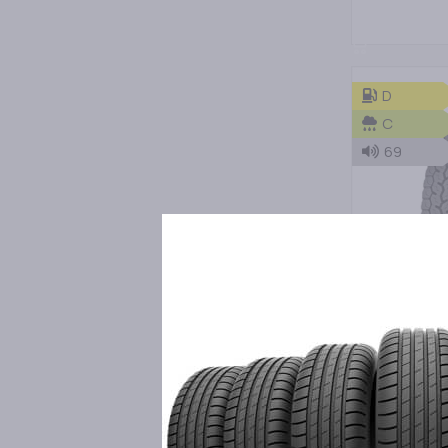
ΠΡΟΣΘΗΚΗ Σ
D
C
69
MICHELIN
235/75R17,5 M
ΕΛΑΣΤΙΚΑ