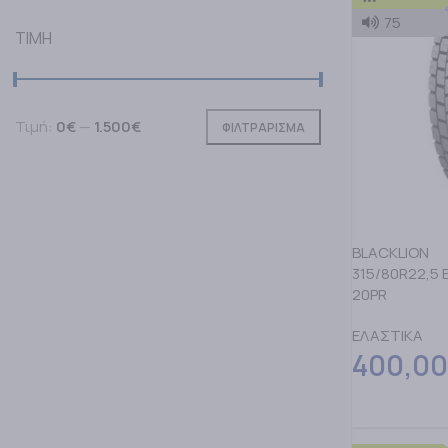
75
TIMH
Τιμή:
0€
—
1.500€
ΦΙΛΤΡΑΡΙΣΜΑ
BLACKLION
315/80R22,5 
20PR
ΕΛΑΣΤΙΚΑ
400,00
ΠΡΟΣΘΗΚΗ Σ