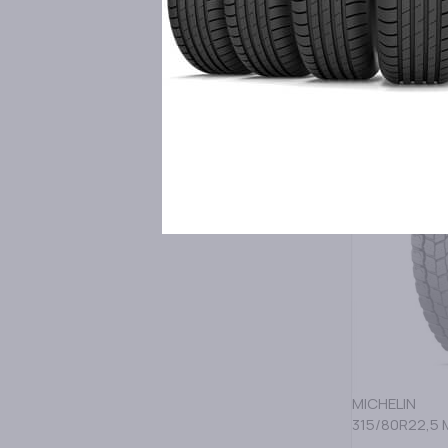
437,50
ΠΡΟΣΘΗΚΗ Σ
D
B
75
MICHELIN
315/80R22,5 M