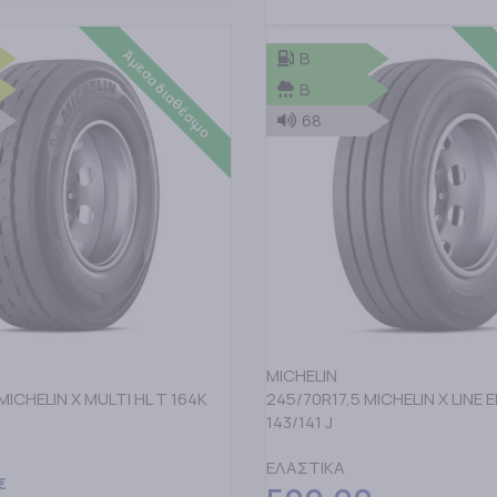
ΠΡΟΣΘΗΚΗ ΣΤΟ ΚΑΛΑΘΙ
Άμεσα διαθέσιμο
B
B
68
MICHELIN
MICHELIN X MULTI HL T 164K
245/70R17,5 MICHELIN X LINE 
143/141 J
ΕΛΑΣΤΙΚΑ
€