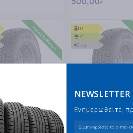
500,00
€
ΤΟ ΚΑΛΑΘΙ
ΠΡΟΣΘΗΚΗ ΣΤΟ ΚΑΛΑΘΙ
Άμεσα διαθέσιμο
D
C
69
NEWSLETTER
Ενημερωθείτε, πρ
MICHELIN
ICHELIN X MULTI D 132/130 M
225/75R17,5 MICHELIN X MULTI
ΕΛΑΣΤΙΚΑ