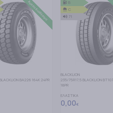
Άμεσα διαθέσιμο
B
C
71
BLACKLION
BLACKLION BA226 164K 24PR
235/75R17,5 BLACKLION BT107
18PR
ΕΛΑΣΤΙΚΑ
0,00
€
ΤΟ ΚΑΛΑΘΙ