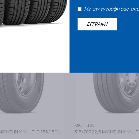
387,50
Με την εγγραφή σας, απ
€
€
ΤΟ ΚΑΛΑΘΙ
ΠΡΟΣΘΗΚΗ ΣΤΟ ΚΑΛΑΘΙ
ΕΓΓΡΑΦΗ
Άμεσα διαθέσιμο
C
B
72
MICHELIN
ICHELIN X MULTI D 156/150 L
315/70R22,5 MICHELIN X MULTI