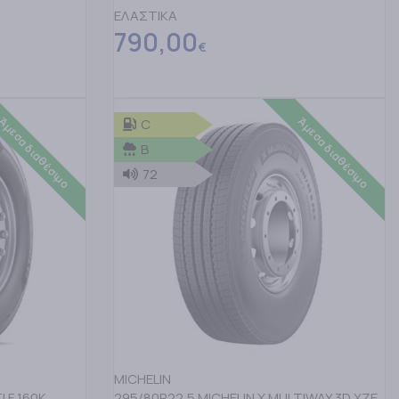
ΕΛΑΣΤΙΚΑ
790,00
€
ΠΡΟΣΘΗΚΗ ΣΤΟ ΚΑΛΑΘΙ
Άμεσα διαθέσιμο
Άμεσα διαθέσιμο
C
B
72
MICHELIN
 F 160K
295/80R22,5 MICHELIN X MULTIWAY 3D XZE