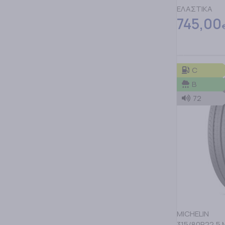
ΕΛΑΣΤΙΚΑ
745,00
ΠΡΟΣΘΗΚΗ Σ
C
B
72
MICHELIN
315/80R22,5 M