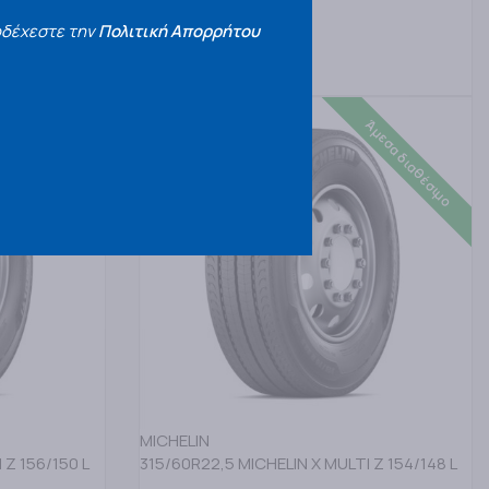
795,00
οδέχεστε την
Πολιτική Απορρήτου
€
ΠΡΟΣΘΗΚΗ ΣΤΟ ΚΑΛΑΘΙ
Άμεσα διαθέσιμο
Άμεσα διαθέσιμο
C
B
72
MICHELIN
 Z 156/150 L
315/60R22,5 MICHELIN X MULTI Z 154/148 L