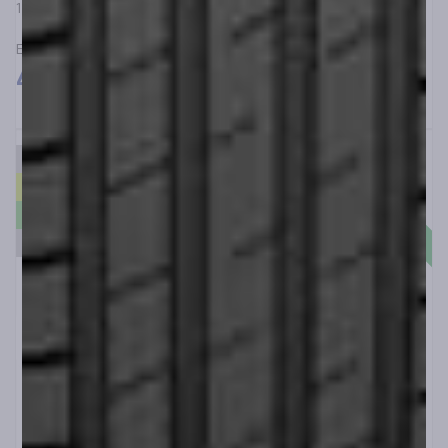
155/70R13 CEAT ECODRIVE 75T
ΕΛΑΣΤΙΚΑ ΓΙΑ ΕΠΙΒΑΤΙΚΑ SUV&4X4
45,00
€
Άμεσα διαθέσιμο
C
B
69