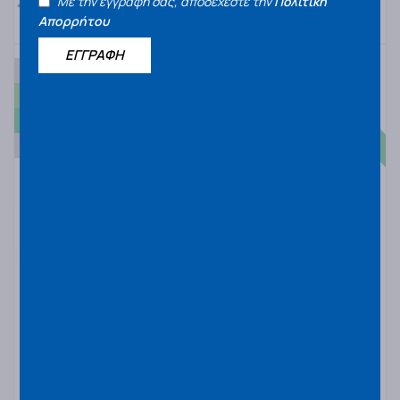
Με την εγγραφή σας, αποδέχεστε την
Πολιτική
€
Απορρήτου
ΕΓΓΡΑΦΗ
Άμεσα διαθέσιμο
B
A
70