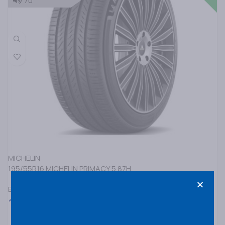
70
MICHELIN
195/55R16 MICHELIN PRIMACY 5 87H
ΕΛΑΣΤΙΚΑ ΓΙΑ ΕΠΙΒΑΤΙΚΑ SUV&4X4
125,00
€