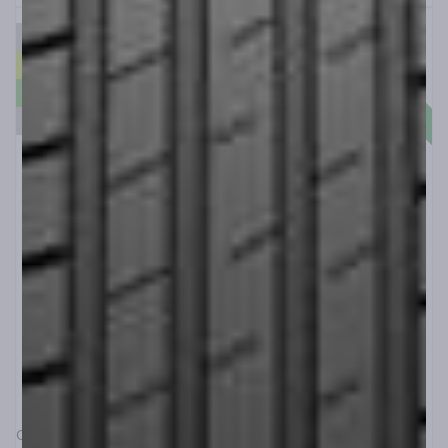
Άμεσα διαθέσιμο
C
B
69
CEAT