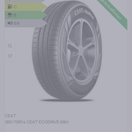
Άμεσα διαθέσιμο
C
B
69
CEAT
185/70R14 CEAT ECODRIVE 88H