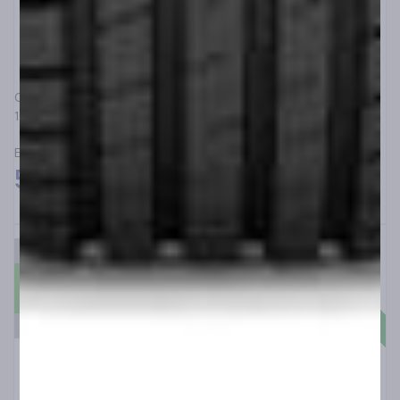
CEAT
185/60R14 CEAT ECODRIVE 82H
ΕΛΑΣΤΙΚΑ ΓΙΑ ΕΠΙΒΑΤΙΚΑ SUV&4X4
57,50
€
Άμεσα διαθέσιμο
B
B
69