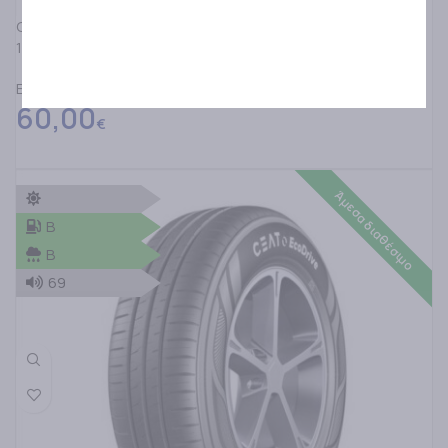
CEAT
185/60R15 CEAT ECODRIVE 88H XL
ΕΛΑΣΤΙΚΑ ΓΙΑ ΕΠΙΒΑΤΙΚΑ SUV&4X4
60,00
€
Άμεσα διαθέσιμο
B
B
69