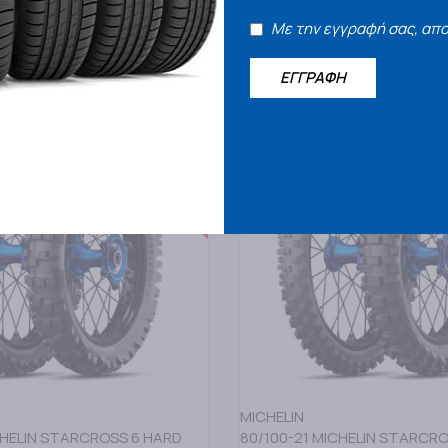
85,00
€
Με την εγγραφή σας, απ
ΕΡΙΣΣΟΤΕΡΑ
ΔΙΑΒΑΣΤΕ ΠΕΡΙΣΣΟΤΕΡΑ
ΕΓΓΡΑΦΗ
Κατόπιν Παραγγελίας
Κα
MICHELIN
CHELIN STARCROSS 6 HARD
80/100-21 MICHELIN STARCR