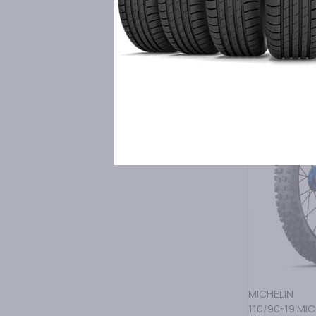
80,00
€
ΔΙΑΒΑΣΤΕ Π
MICHELIN
110/90-19 MI