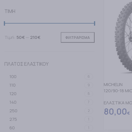
TIMH
Τιμή:
50€
—
210€
ΦΙΛΤΡΑΡΙΣΜΑ
ΠΛΑΤΟΣ ΕΛΑΣΤΙΚΟΥ
100
6
MICHELIN
110
9
120/90-18 MI
120
8
140
7
ΕΛΑΣΤΙΚΑ M
80,00
250
2
€
275
1
ΠΡΟΣΘΗΚΗ Σ
60
1