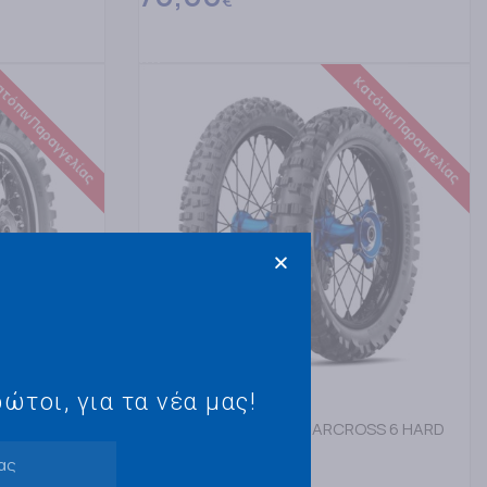
€
ΔΙΑΒΑΣΤΕ ΠΕΡΙΣΣΟΤΕΡΑ
τόπιν Παραγγελίας
Κατόπιν Παραγγελίας
ώτοι, για τα νέα μας!
MICHELIN
 63R R TT
90/100-21 MICHELIN STARCROSS 6 HARD
57M F TT
URO