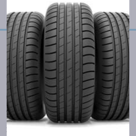
Σας παρέχουμε τη βέλτιστη δυνατή λύση, για
ασφαλή
ελαστικά
που καλύπτουν τις ανάγκες
του δικού σας
οχήματος!
ΓΕΜΗ
177849912000
ΑΦΜ
802516616
ΧΡΗΣΙΜΕΣ ΣΕΛΙΔΕΣ