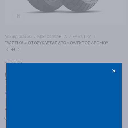
Κάντε κλικ για μεγέθυνση
Αρχική σελίδα
ΜΟΤΟΣΥΚΛΕΤΑ
ΕΛΑΣΤΙΚΑ
ΕΛΑΣΤΙΚΑ ΜΟΤΟΣΥΚΛΕΤΑΣ ΔΡΟΜΟΥ/ΕΚΤΟΣ ΔΡΟΜΟΥ
MICHELIN
120/70R19 MICHELIN ANAKEE ADVENTURE
60V F TL/TT
145,00
€
Εξαντλημένο
Προσθήκη στα αγαπημένα