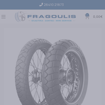
26410 21873
0
0,00
€