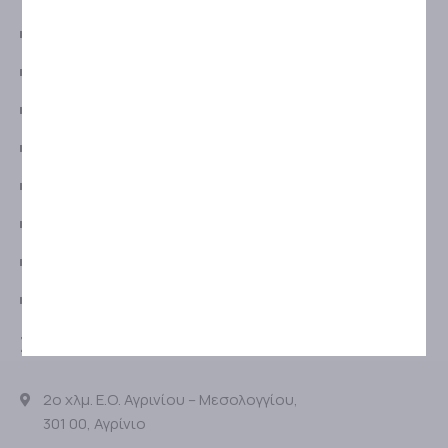
ΟΡΟΙ ΧΡΗΣΗΣ & ΣΥΝΑΛΛΑΓΕΣ
ΤΡΟΠΟΙ ΑΠΟΣΤΟΛΗΣ
ΤΡΟΠΟΙ ΠΛΗΡΩΜΗΣ
ΠΟΛΙΤΙΚΗ ΕΠΙΣΤΡΟΦΩΝ
ΠΡΟΣΤΑΣΙΑ ΠΡΟΣΩΠΙΚΩΝ ΔΕΔΟΜΕΝΩΝ
ΠΟΛΙΤΙΚΗ ΠΡΟΣΤΑΣΙΑΣ ΔΕΔΟΜΕΝΩΝ
ΑΝΑΛΥΣΗ COOKIES
GDPR
ΣΤΟΙΧΕΙΑ ΕΠΙΚΟΙΝΩΝΙΑΣ
2ο χλμ. Ε.Ο. Αγρινίου – Μεσολογγίου,
301 00, Αγρίνιο