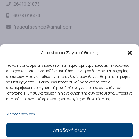
26410 21873
6978 018379
fragouliseshop@gmail.com
SOCIAL MEDIA
Διαχείριση Συγκατάθεσης
Για να παρέχουμε την καλύτερη εμπειρία, χρησιμοποιούμε τεχνολογίες
όπως cookies για την αποθήκευση ή/και την πρόσβαση σε πληροφορίες
ΩΡΑΡΙΟ ΛΕΙΤΟΥΡΓΙΑΣ ΚΑΤΑΣΤΗΜΑΤΟΣ
συσκευών. Η συγκατάθεση για τις εν λόγω τεχνολογίες θα μας επιτρέψει
να επεξεργαστούμε δεδομένα προσωπικού χαρακτήρα, όπως
συμπεριφορά περιήγησης ή μοναδικά αναγνωριστικά σε αυτόν τον
Δευτέρα – Παρασκευή
:
ιστότοπο. Η μη συγκατάθεση ή η ανάκληση της συγκατάθεσης, μπορεί να
08:00 – 18:00
επηρεάσει αρνητικά ορισμένες λειτουργίες και δυνατότητες.
Σάββατο
:
Manage services
08:00 – 15:30
Αποδοχή όλων
Κυριακές
: Κλειστά