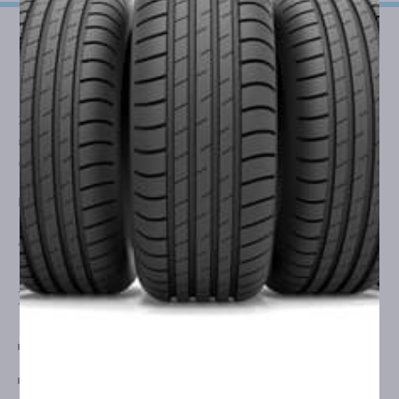
Σας παρέχουμε τη βέλτιστη δυνατή λύση, για
ασφαλή
ελαστικά
που καλύπτουν τις ανάγκες
του δικού σας
οχήματος!
ΓΕΜΗ
177849912000
ΑΦΜ
802516616
ΧΡΗΣΙΜΕΣ ΣΕΛΙΔΕΣ
ΟΡΟΙ ΧΡΗΣΗΣ & ΣΥΝΑΛΛΑΓΕΣ
ΤΡΟΠΟΙ ΑΠΟΣΤΟΛΗΣ