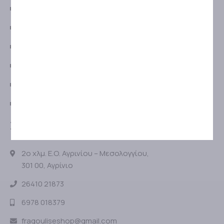
ΤΡΟΠΟΙ ΠΛΗΡΩΜΗΣ
ΠΟΛΙΤΙΚΗ ΕΠΙΣΤΡΟΦΩΝ
ΠΡΟΣΤΑΣΙΑ ΠΡΟΣΩΠΙΚΩΝ ΔΕΔΟΜΕΝΩΝ
ΠΟΛΙΤΙΚΗ ΠΡΟΣΤΑΣΙΑΣ ΔΕΔΟΜΕΝΩΝ
ΑΝΑΛΥΣΗ COOKIES
GDPR
ΣΤΟΙΧΕΙΑ ΕΠΙΚΟΙΝΩΝΙΑΣ
2ο χλμ. Ε.Ο. Αγρινίου – Μεσολογγίου,
301 00, Αγρίνιο
26410 21873
6978 018379
fragouliseshop@gmail.com