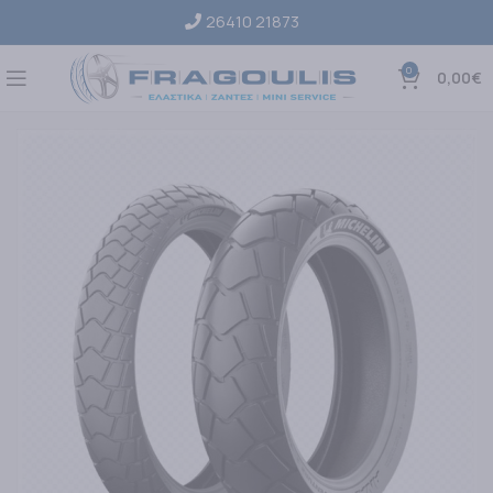
26410 21873
0
0,00
€