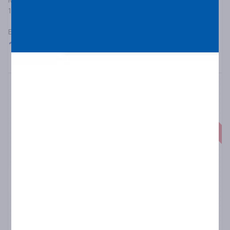
150/70R18 MICHELIN ANAKEE ADVENTURE 2 70V R TL/TT
ΕΛΑΣΤΙΚΑ ΜΟΤΟΣΥΚΛΕΤΑΣ ΔΡΟΜΟΥ/ΕΚΤΟΣ ΔΡΟΜΟΥ
170,00
€
Κατόπιν Παραγγελίας