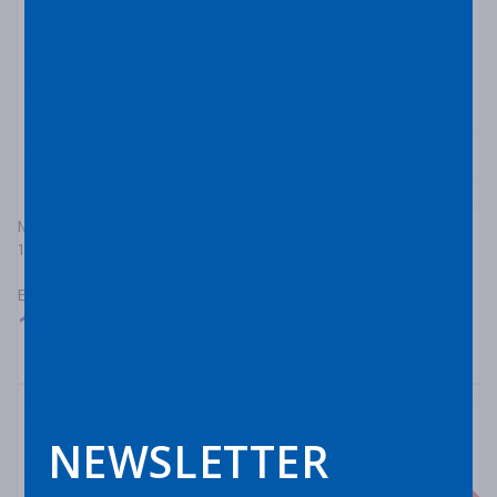
MICHELIN
170/60R17 MICHELIN ANAKEE ADVENTURE 2 72V R TL/TT
ΕΛΑΣΤΙΚΑ ΜΟΤΟΣΥΚΛΕΤΑΣ ΔΡΟΜΟΥ/ΕΚΤΟΣ ΔΡΟΜΟΥ
180,00
€
Κατόπιν Παραγγελίας
NEWSLETTER