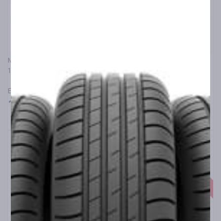
MICHELIN
120/70R17 MICHELIN ANAKEE ADVENTURE 2 58V F TL/TT
ΕΛΑΣΤΙΚΑ ΜΟΤΟΣΥΚΛΕΤΑΣ ΔΡΟΜΟΥ/ΕΚΤΟΣ ΔΡΟΜΟΥ
165,00
€
Κατόπιν Παραγγελίας