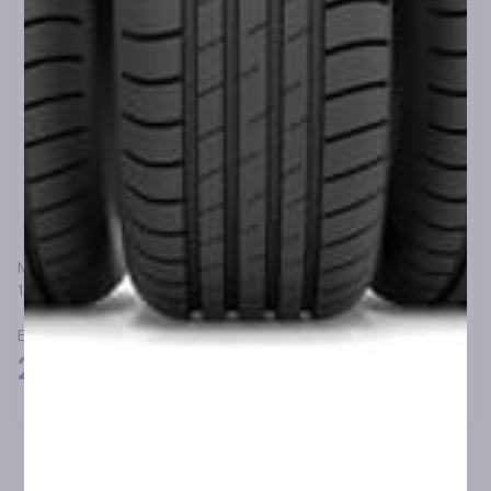
MICHELIN
180/55R17 MICHELIN ANAKEE ADVENTURE 2 73V R TL/TT
ΕΛΑΣΤΙΚΑ ΜΟΤΟΣΥΚΛΕΤΑΣ ΔΡΟΜΟΥ/ΕΚΤΟΣ ΔΡΟΜΟΥ
240,00
€
←
1
2
3