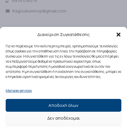
6978 018379
fragouliseshop@gmail.com
SOCIAL MEDIA
Διαχείριση Συγκατάθεσης
Για να παρέχουμε την καλύτερη εμπειρία, χρησιμοποιούμε τεχνολογίες
όπως cookies για την αποθήκευση ή/και την πρόσβαση σε πληροφορίες
ΩΡΑΡΙΟ ΛΕΙΤΟΥΡΓΙΑΣ ΚΑΤΑΣΤΗΜΑΤΟΣ
συσκευών. Η συγκατάθεση για τις εν λόγω τεχνολογίες θα μας επιτρέψει
να επεξεργαστούμε δεδομένα προσωπικού χαρακτήρα, όπως
συμπεριφορά περιήγησης ή μοναδικά αναγνωριστικά σε αυτόν τον
Δευτέρα – Παρασκευή
:
ιστότοπο. Η μη συγκατάθεση ή η ανάκληση της συγκατάθεσης, μπορεί να
08:00 – 18:00
επηρεάσει αρνητικά ορισμένες λειτουργίες και δυνατότητες.
Σάββατο
:
Manage services
08:00 – 15:30
Αποδοχή όλων
Κυριακές
: Κλειστά
Δεν αποδέχομαι