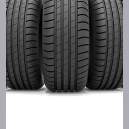
Σας παρέχουμε τη βέλτιστη δυνατή λύση, για
ασφαλή
ελαστικά
που καλύπτουν τις ανάγκες
του δικού σας
οχήματος!
ΓΕΜΗ
177849912000
ΑΦΜ
802516616
ΧΡΗΣΙΜΕΣ ΣΕΛΙΔΕΣ
ΟΡΟΙ ΧΡΗΣΗΣ & ΣΥΝΑΛΛΑΓΕΣ
ΤΡΟΠΟΙ ΑΠΟΣΤΟΛΗΣ
ΤΡΟΠΟΙ ΠΛΗΡΩΜΗΣ