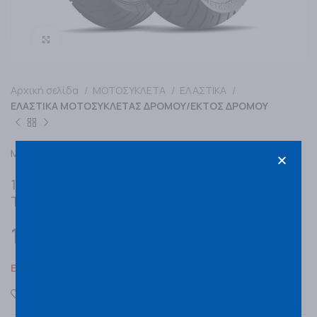
Κάντε κλικ για μεγέθυνση
Αρχική σελίδα
ΜΟΤΟΣΥΚΛΕΤΑ
ΕΛΑΣΤΙΚΑ
ΕΛΑΣΤΙΚΑ ΜΟΤΟΣΥΚΛΕΤΑΣ ΔΡΟΜΟΥ/ΕΚΤΟΣ ΔΡΟΜΟΥ
MICHELIN
120/70R19 MICHELIN ANAKEE ROAD 60W F
TL/TT
150,00
€
Εξαντλημένο
Προσθήκη στα αγαπημένα