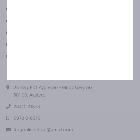
ΠΟΛΙΤΙΚΗ ΕΠΙΣΤΡΟΦΩΝ
ΠΡΟΣΤΑΣΙΑ ΠΡΟΣΩΠΙΚΩΝ ΔΕΔΟΜΕΝΩΝ
ΠΟΛΙΤΙΚΗ ΠΡΟΣΤΑΣΙΑΣ ΔΕΔΟΜΕΝΩΝ
ΑΝΑΛΥΣΗ COOKIES
GDPR
ΣΤΟΙΧΕΙΑ ΕΠΙΚΟΙΝΩΝΙΑΣ
2ο χλμ. Ε.Ο. Αγρινίου – Μεσολογγίου,
301 00, Αγρίνιο
26410 21873
6978 018379
fragouliseshop@gmail.com