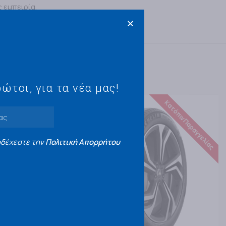
 εμπειρία.
ώτοι, για τα νέα μας!
ατόπιν Παραγγελίας
Κατόπιν Παραγγελίας
οδέχεστε την
Πολιτική Απορρήτου