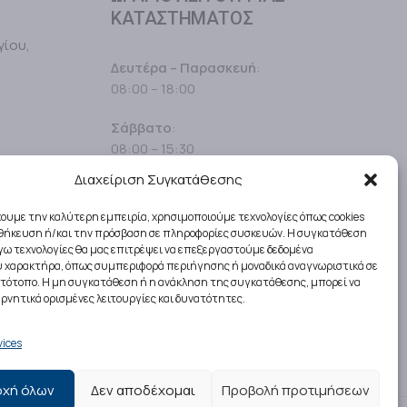
ΚΑΤΑΣΤΗΜΑΤΟΣ
γίου,
Δευτέρα – Παρασκευή
:
08:00 – 18:00
Σάββατο
:
08:00 – 15:30
Διαχείριση Συγκατάθεσης
Κυριακές
: Κλειστά
χουμε την καλύτερη εμπειρία, χρησιμοποιούμε τεχνολογίες όπως cookies
οθήκευση ή/και την πρόσβαση σε πληροφορίες συσκευών. Η συγκατάθεση
λόγω τεχνολογίες θα μας επιτρέψει να επεξεργαστούμε δεδομένα
 χαρακτήρα, όπως συμπεριφορά περιήγησης ή μοναδικά αναγνωριστικά σε
στότοπο. Η μη συγκατάθεση ή η ανάκληση της συγκατάθεσης, μπορεί να
ρνητικά ορισμένες λειτουργίες και δυνατότητες.
ices
χή όλων
Δεν αποδέχομαι
Προβολή προτιμήσεων