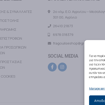
ΗΣΗΣ & ΣΥΝΑΛΛΑΓΕΣ
2ο χλμ. Ε.Ο. Αγρινίου – Μεσολογ
301 00, Αγρίνιο
ΑΠΟΣΤΟΛΗΣ
26410 21873
ΠΛΗΡΩΜΗΣ
6978 018379
 ΕΠΙΣΤΡΟΦΩΝ
fragouliseshop@gmail.com
ΙΑ ΠΡΟΣΩΠΙΚΩΝ
ΝΩΝ
SOCIAL MEDIA
Για να παρέ
για την απ
 ΠΡΟΣΤΑΣΙΑΣ
για τις εν 
ΝΩΝ
προσωπικού
αυτόν τον ι
 COOKIES
επηρεάσει α
Manage serv
Αποδο