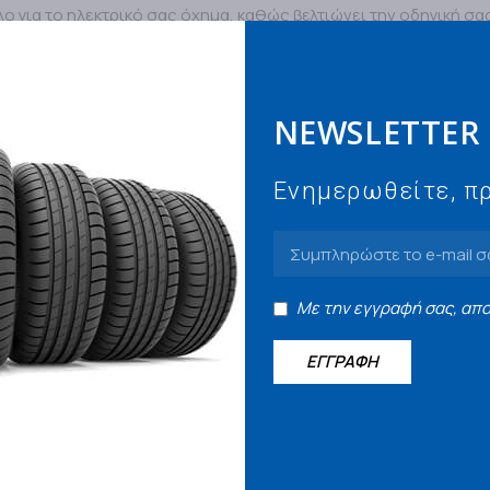
ο για το ηλεκτρικό σας όχημα, καθώς βελτιώνει την οδηγική σας
NEWSLETTER
Ενημερωθείτε, πρ
Κατόπιν Παραγγελίας
Κ
Με την εγγραφή σας, απ
ΕΓΓΡΑΦΗ